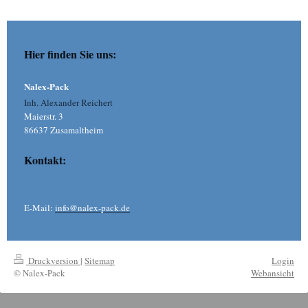
Hier finden Sie uns:
Nalex-Pack
Inh. Alexander Reichert
Maierstr. 3
86637 Zusamaltheim
Kontakt:
E-Mail:
info@nalex-pack.de
Druckversion
|
Sitemap
Login
© Nalex-Pack
Webansicht